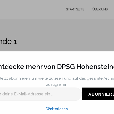
STARTSEITE
ÜBER UNS
nde 1
ntdecke mehr von DPSG Hohenstein
Jetzt abonnieren, um weiterzulesen und auf das gesamte Archi
zuzugreifen.
ABONNIER
uppstunde 1
Weiterlesen