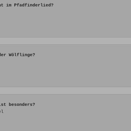
ht im Pfadfinderlied?
der Wölflinge? 
ist besonders?
l
