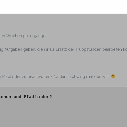
genen Wochen gut ergangen.
ig Aufgaben geben, die ihr als Ersatz der Truppstunden bearbeiten kö
 Pfadfinder zu beantworten? Na dann schwing mal den Stift.
innen und Pfadfinder?