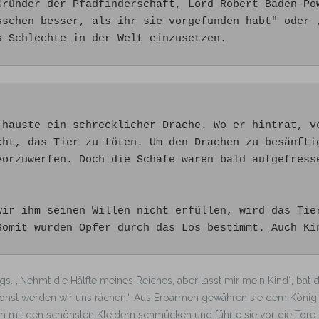
Gründer der Pfadfinderschaft, Lord Robert Baden-Po
sschen besser, als ihr sie vorgefunden habt" oder ,
s Schlechte in der Welt einzusetzen.
 hauste ein schrecklicher Drache. Wo er hintrat, ve
cht, das Tier zu töten. Um den Drachen zu besänfti
vorzuwerfen. Doch die Schafe waren bald aufgefress
wir ihm seinen Willen nicht erfüllen, wird das Tie
Somit wurden Opfer durch das Los bestimmt. Auch Ki
. ,,Nehmt die Hälfte meines Reiches, aber lasst mir mein Kind“, bat der
sonst werden wir uns rächen.“ Aus Erbarmen gewähren sie dem König 
in mit den schönsten Kleidern schmücken und führte sie vor die Tore 