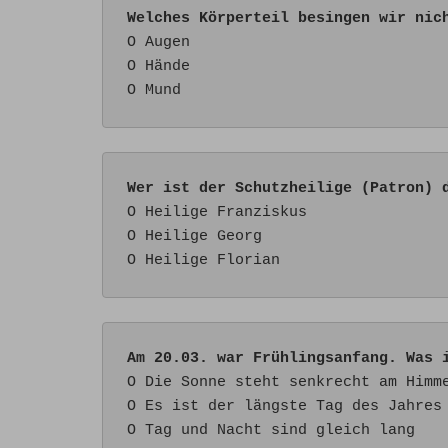
Welches Körperteil besingen wir nic
O Augen

O Hände 

O Mund
Wer ist der Schutzheilige (Patron) 
O Heilige Franziskus

O Heilige Georg

O Heilige Florian
Am 20.03. war Frühlingsanfang. Was 
O Die Sonne steht senkrecht am Himme
O Es ist der längste Tag des Jahres

O Tag und Nacht sind gleich lang 