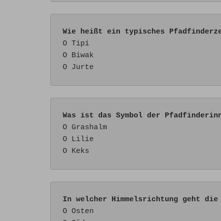
Wie heißt ein typisches Pfadfinderz
O Tipi

O Biwak

O Jurte
Was ist das Symbol der Pfadfinderin
O Grashalm

O Lilie

O Keks
In welcher Himmelsrichtung geht die
O Osten
