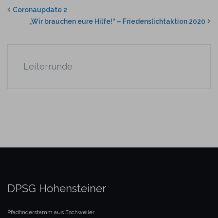
Coronaupdate 2
„Wir brauchen eure Hilfe!“ – Friedenslichtaktion 2020
Leiterrunde
DPSG Hohensteiner
Pfadfinderstamm aus Eschweiler