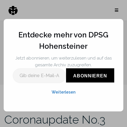
Zum
Inhalt
springen
Entdecke mehr von DPSG
Coronaupdate No.3
Hohensteiner
Jetzt abonnieren, um weiterzulesen und auf das
gesamte Archiv zuzugreifen.
Gib deine E-Mail-Adresse ein ...
ABONNIEREN
Weiterlesen
Coronaupdate No.3